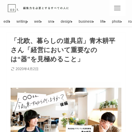
edit
writing
web
sns
design
business
life
photo
ro
「北欧、暮らしの道具店」青木耕平
さん「経営において重要なの
は“器”を見極めること」
2020年4月2日