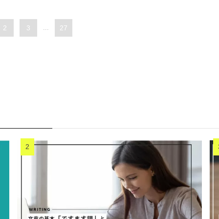
2
3
...
27