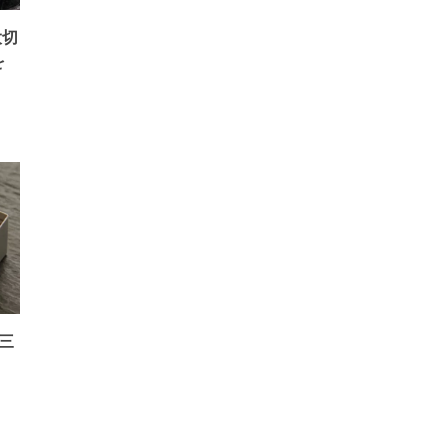
大切
を
三