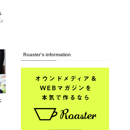
れ
院」
Roaster's information
不