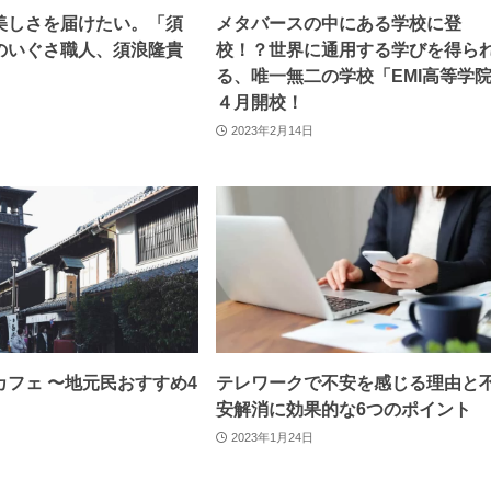
美しさを届けたい。「須
メタバースの中にある学校に登
のいぐさ職人、須浪隆貴
校！？世界に通用する学びを得ら
り
る、唯一無二の学校「EMI高等学
４月開校！
2023年2月14日
カフェ 〜地元民おすすめ4
テレワークで不安を感じる理由と
安解消に効果的な6つのポイント
2023年1月24日