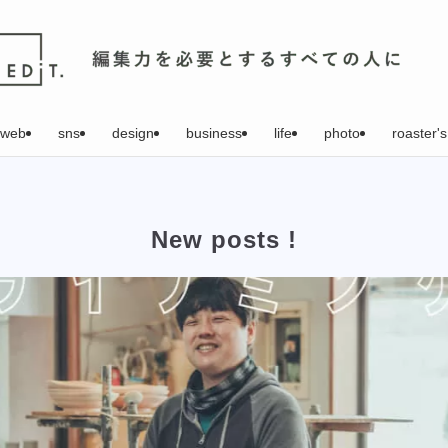
web
sns
design
business
life
photo
roaster's
New posts !