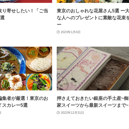
取り寄せしたい！「ご当
東京のおしゃれな花屋さん5選 ー
6選
な人へのプレゼントに素敵な花束
ー
2023年1月4日
編集者が厳選！東京のお
押さえておきたい銀座の手土産~御
イスカレー5選
家スイーツから最新スイーツまで~
日
2022年12月31日