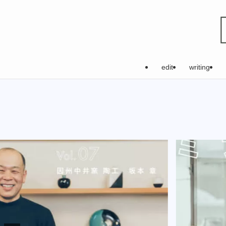
edit
writing