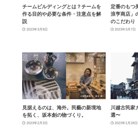
チームビルディングとは？チームを
定番のもつ
作る目的や必要な条件・注意点を解
浪亨商店」
説
のこだわ
2023年3月9日
2023年3月7日
見据えるのは、海外。民藝の新境地
川越古民家
を拓く、坂本創の物づくり。
選〜
2023年2月3日
2023年1月28日