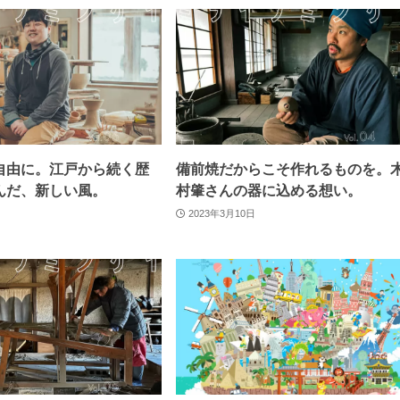
自由に。江戸から続く歴
備前焼だからこそ作れるものを。
んだ、新しい風。
村肇さんの器に込める想い。
2023年3月10日