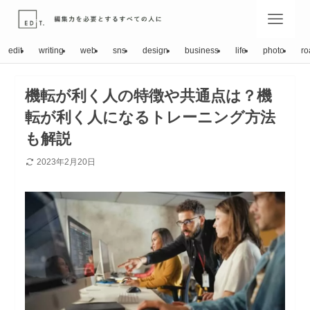
edit
writing
web
sns
design
business
life
photo
ro
機転が利く人の特徴や共通点は？機
転が利く人になるトレーニング方法
も解説
2023年2月20日