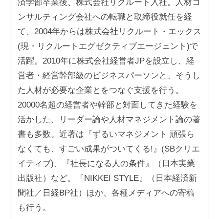
済学部卒業後、株式会社リクルート入社。人材コ
ンサルティング会社への転職と取締役就任を経
て、2004年からは株式会社リクルート・エックス
(現・リクルートエグゼクティブエージェント)で
活躍。2010年に株式会社経営者JPを設立し、経
営者・経営幹部級のビジネスパーソンと、そうし
た人材が必要な企業とをつなぐ支援を行う。
20000名超の経営者や幹部と対面してきた経験を
活かした、リーダー論や人材マネジメント論の著
書も多数。近著は『ずるいマネジメント 頑張ら
なくても、すごい成果がついてくる!』(SBクリエ
イティブ)、『社長になる人の条件』（日本実業
出版社）など。『NIKKEI STYLE』（日本経済新
聞社／日経BP社）ほか、各種メディアへの寄稿
も行う。