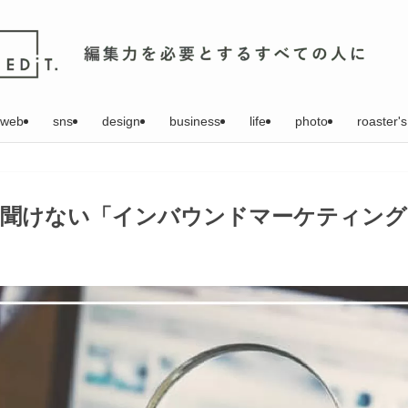
web
sns
design
business
life
photo
roaster's
更聞けない「インバウンドマーケティング