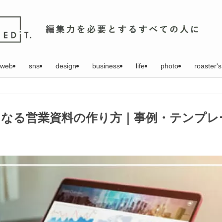
web
sns
design
business
life
photo
roaster's
になる営業資料の作り方｜事例・テンプレ