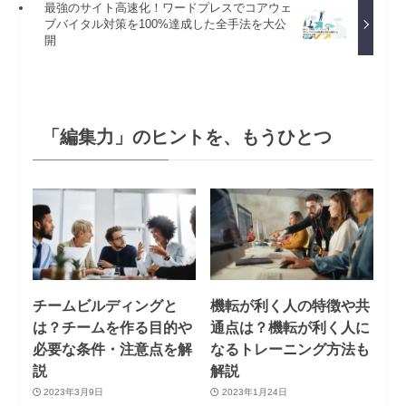
最強のサイト高速化！ワードプレスでコアウェ
ブバイタル対策を100%達成した全手法を大公
開
「編集力」のヒントを、もうひとつ
チームビルディングと
機転が利く人の特徴や共
は？チームを作る目的や
通点は？機転が利く人に
必要な条件・注意点を解
なるトレーニング方法も
説
解説
2023年3月9日
2023年1月24日