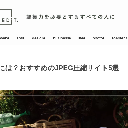
web
sns
design
business
life
photo
roaster's
るには？おすすめのJPEG圧縮サイト5選