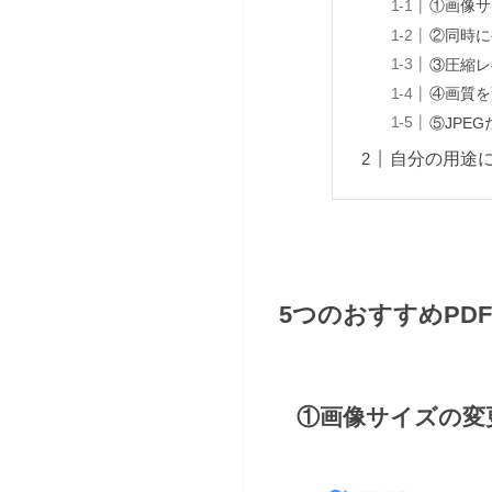
①画像サ
②同時に
③圧縮レ
④画質を
⑤JPE
自分の用途
5つのおすすめPD
①画像サイズの変