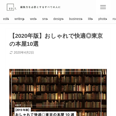
edit
writing
web
sns
design
business
life
photo
ro
【2020年版】おしゃれで快適◎東京
の本屋10選
2020年4月2日