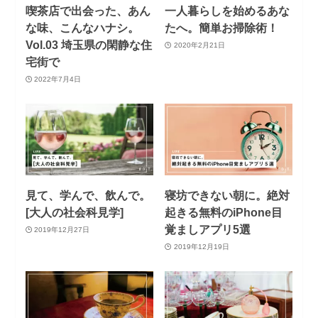
喫茶店で出会った、あん
一人暮らしを始めるあな
な味、こんなハナシ。
たへ。簡単お掃除術！
Vol.03 埼玉県の閑静な住
2020年2月21日
宅街で
2022年7月4日
見て、学んで、飲んで。
寝坊できない朝に。絶対
[大人の社会科見学]
起きる無料のiPhone目
覚ましアプリ5選
2019年12月27日
2019年12月19日