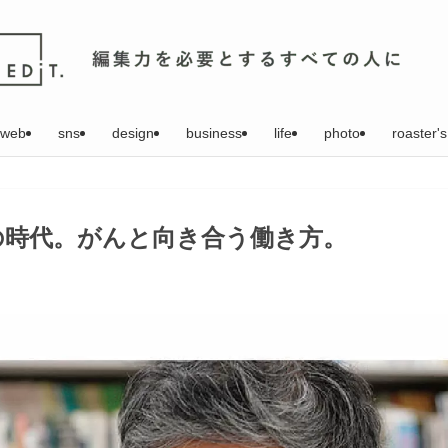
web
sns
design
business
life
photo
roaster's
の時代。がんと向き合う働き方。