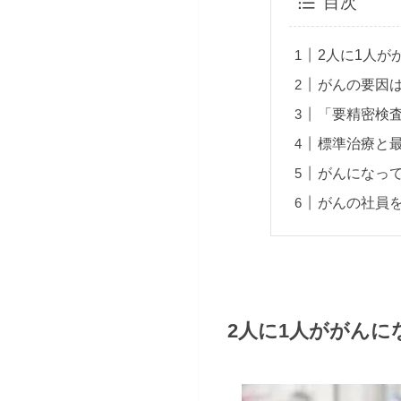
目次
2人に1人が
がんの要因
「要精密検
標準治療と
がんになっ
がんの社員
2人に1人ががん