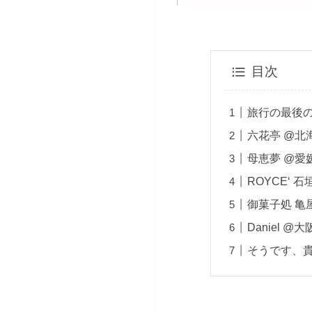
目次
旅行の最後
六花亭 @北
母恵夢 @愛
ROYCE‘ 
御菓子処 亀
Daniel @大
そうです、