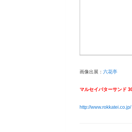
画像出展：
六花亭
マルセイバターサンド 30個
http://www.rokkatei.co.jp/