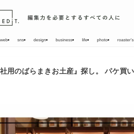
web
sns
design
business
life
photo
roaster's
社用のばらまきお土産』探し。 パケ買