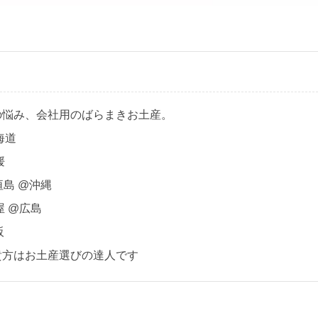
の悩み、会社用のばらまきお土産。
海道
媛
石垣島 @沖縄
屋 @広島
阪
貴方はお土産選びの達人です