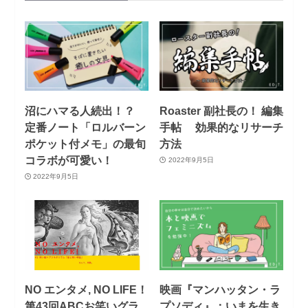
沼にハマる人続出！？
Roaster 副社長の！ 編集
定番ノート「ロルバーン
手帖 効果的なリサーチ
ポケット付メモ」の最旬
方法
コラボが可愛い！
2022年9月5日
2022年9月5日
NO エンタメ, NO LIFE！
映画『マンハッタン・ラ
第43回ABCお笑いグラ
プソディ』：いまを生き