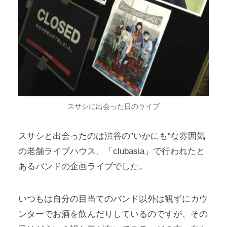
スサシに出会った⽇のライブ
スサシと出会ったのは渋⾕の”いかにも”な雰囲気
の⽼舗ライブハウス、「clubasia」で⾏われたと
あるバンドの企画ライブでした。
いつもは⾃分の⽬当てのバンド以外は観ずにカウ
ンターでお酒を飲んだりしているのですが、その