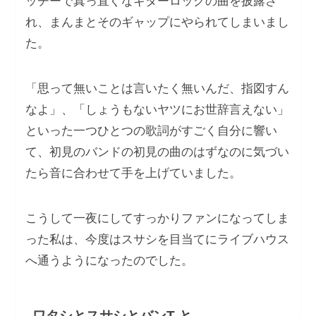
ッチーで真っ直ぐなギターロックの曲を披露さ
れ、まんまとそのギャップにやられてしまいまし
た。
「思って無いことは⾔いたく無いんだ、指図すん
なよ」、「しょうもないヤツにお世辞⾔えない」
といった⼀つひとつの歌詞がすごく⾃分に響い
て、初⾒のバンドの初⾒の曲のはずなのに気づい
たら⾳に合わせて⼿を上げていました。
こうして⼀夜にしてすっかりファンになってしま
った私は、今度はスサシを⽬当てにライブハウス
へ通うようになったのでした。
ワタシとスサシとバンT と、