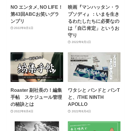
NO エンタメ, NO LIFE！
映画『マンハッタン・ラ
第43回ABCお笑いグラ
プソディ』：いまを生き
ンプリ
るわたしたちに必要なの
は「自己肯定」というお
2022年9月1日
守り
2022年9月1日
Roaster 副社長の！編集
ワタシと バンドと バンT
手帖 スケジュール管理
と、/THE NINTH
の秘訣とは
APOLLO
2022年8月4日
2022年8月4日