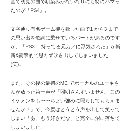
全て初⾒の曲で馴染みがないなりにも特にハマっ
たのが「PS4」。
⽂字通り有名ゲーム機を歌った曲で1 から3 まで
の思い出を歌詞に乗せているパートがあるのです
が、「PS3！ 持ってる元カノに浮気された」が斬
新&衝撃的で思わず吹き出してしまいました
(笑)。
また、その後の最初のMC でボーカルのユーキさ
んが放った第⼀声が「照明さんすいません、この
イケメンをも〜〜ちょい強めに照らしてもらえま
せんか？」で、今度はとうとう声を出して笑って
しまい「あ、もう好きだな」と完全に沼に落ちて
しまいました。