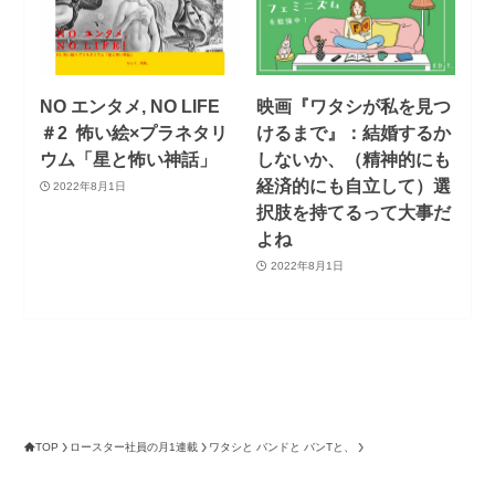
NO エンタメ, NO LIFE
映画『ワタシが私を見つ
＃2 怖い絵×プラネタリ
けるまで』：結婚するか
ウム「星と怖い神話」
しないか、（精神的にも
経済的にも自立して）選
2022年8月1日
択肢を持てるって大事だ
よね
2022年8月1日
TOP
ロースター社員の月1連載
ワタシと バンドと バンTと、