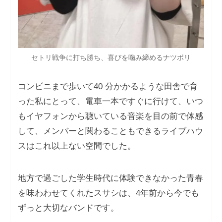
セトリ戦争に打ち勝ち、喜びを噛み締めるナツボリ
コンビニまで歩いて40 分かかるような⽥舎で育
った私にとって、電⾞⼀本ですぐに⾏けて、いつ
もイヤフォンから聴いている⾳楽を⽬の前で体感
して、メンバーと関わることもできるライブハウ
スはこれ以上ない空間でした。
地⽅で過ごした学⽣時代に体験できなかった⻘春
を味わわせてくれたスサシは、4年前から今でも
ずっと⼤切なバンドです。