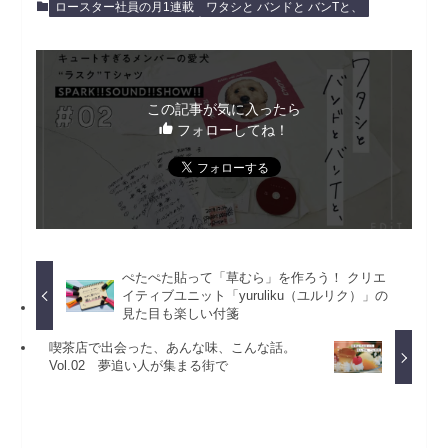
ロースター社員の月1連載
ワタシと バンドと バンTと、
この記事が気に入ったら
フォローしてね！
ぺたぺた貼って「草むら」を作ろう！ クリエ
イティブユニット「yuruliku（ユルリク）」の
見た目も楽しい付箋
喫茶店で出会った、あんな味、こんな話。
Vol.02 夢追い人が集まる街で