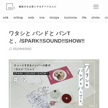
edit
writing
web
sns
design
business
life
photo
ro
ワタシと バンドと バンT
と、/SPARK‼︎SOUND‼︎SHOW‼︎
2022年8月8日