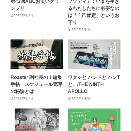
第43回ABCお笑いグラ
プソディ』：いまを生き
ンプリ
るわたしたちに必要なの
は「自己肯定」というお
2022年9月1日
守り
2022年9月1日
Roaster 副社長の！編集
ワタシと バンドと バンT
手帖 スケジュール管理
と、/THE NINTH
の秘訣とは
APOLLO
2022年8月4日
2022年8月4日