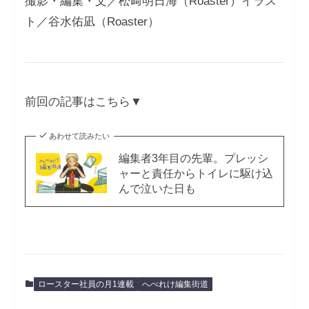
撮影・編集・文／松﨑明日海（Roaster）イラス
ト／谷水佑凪（Roaster）
前回の記事はこちら▼
あわせて読みたい
編集者3年目の先輩。プレッシ
ャーと責任からトイレに駆け込
んで泣いた日も
ロースター社員の月1連載
へべれけ編集街道