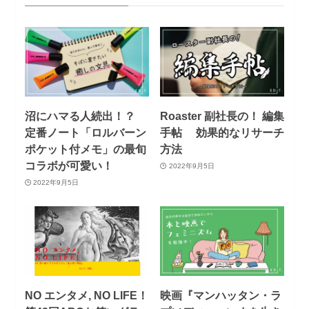
沼にハマる人続出！？
Roaster 副社長の！ 編集
定番ノート「ロルバーン
手帖 効果的なリサーチ
ポケット付メモ」の最旬
方法
コラボが可愛い！
2022年9月5日
2022年9月5日
NO エンタメ, NO LIFE！
映画『マンハッタン・ラ