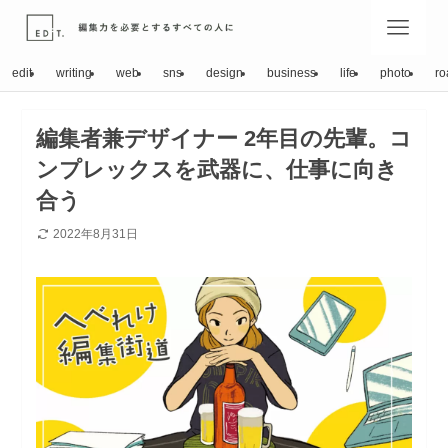
edit
writing
web
sns
design
business
life
photo
ro
編集者兼デザイナー 2年目の先輩。コ
ンプレックスを武器に、仕事に向き
合う
2022年8月31日