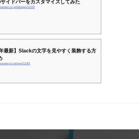
ckのサイドバーをカスタマイズしてみた
.roaster.co.jp/design/1103
1年最新】Slackの文字を見やすく装飾する方
め
.roaster.co.jp/sns/1193