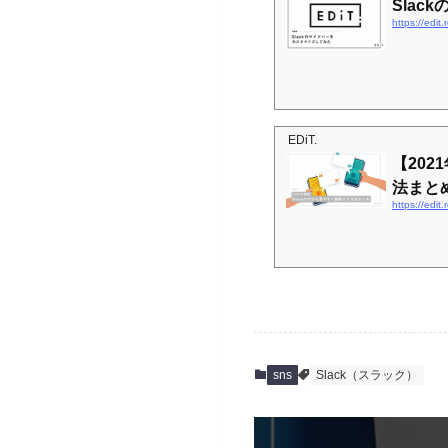
Sla
https://edit
EDiT.
【202
法まと
https://edit
sns
Slack（スラック）