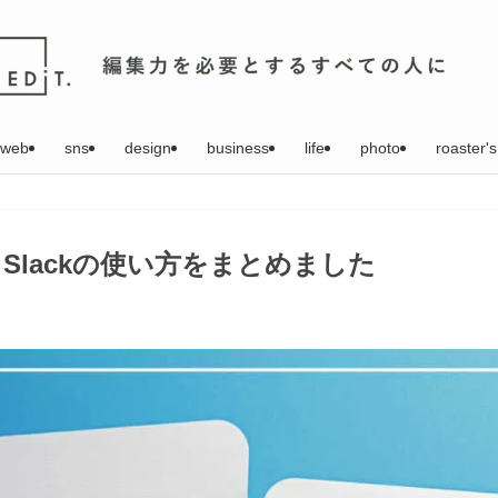
web
sns
design
business
life
photo
roaster's
Slackの使い方をまとめました