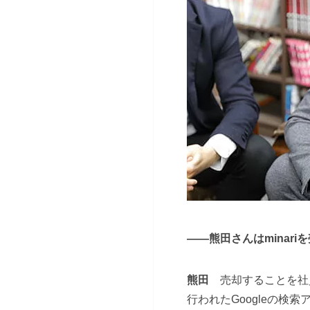
――熊田さんはminar
熊田
売却することを社員
行われたGoogleの検