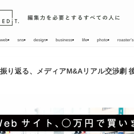
web
sns
design
business
life
photo
roaster's
振り返る、メディアM&Aリアル交渉劇 