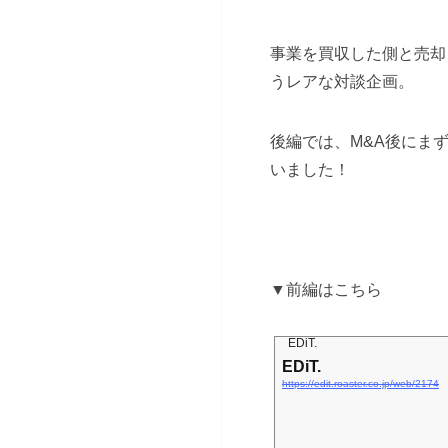
事業を買収した側と売却
うレアな対談企画。
後編では、M&A後にま
いました！
▼前編はこちら
EDiT.
EDiT.
https://edit.roaster.co.jp/web/2174