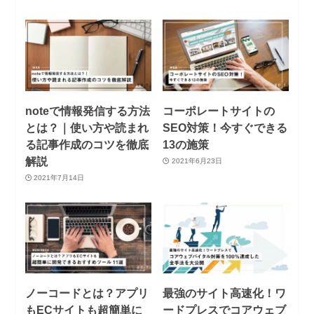
noteで情報発信する方法
コーポレートサイトの
とは？｜使い方や読まれ
SEO対策！今すぐできる
る記事作成のコツを徹底
13の施策
解説
2021年6月23日
2021年7月14日
ノーコードとは？アプリ
最強のサイト高速化！ワ
もECサイトも超簡単に
ードプレスでコアウェブ