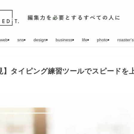
web
sns
design
business
life
photo
roaster's
見】タイピング練習ツールでスピードを