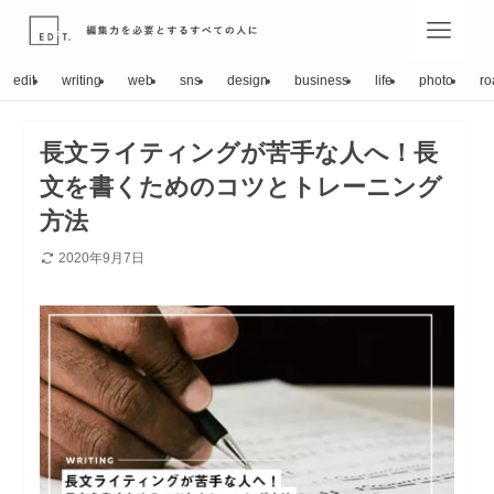
edit
writing
web
sns
design
business
life
photo
ro
長文ライティングが苦手な人へ！長
文を書くためのコツとトレーニング
方法
2020年9月7日