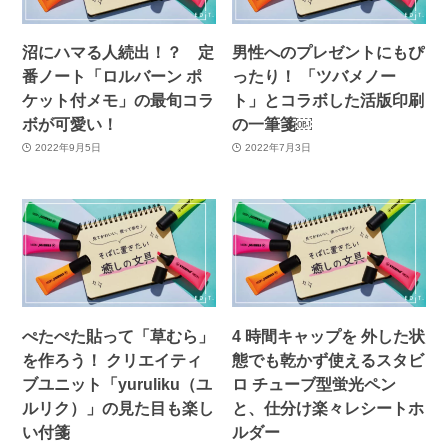
沼にハマる人続出！？ 定
男性へのプレゼントにもぴ
番ノート「ロルバーン ポ
ったり！ 「ツバメノー
ケット付メモ」の最旬コラ
ト」とコラボした活版印刷
ボが可愛い！
の一筆箋￼
2022年9月5日
2022年7月3日
ぺたぺた貼って「草むら」
4 時間キャップを 外した状
を作ろう！ クリエイティ
態でも乾かず使えるスタビ
ブユニット「yuruliku（ユ
ロ チューブ型蛍光ペン
ルリク）」の見た目も楽し
と、仕分け楽々レシートホ
い付箋
ルダー