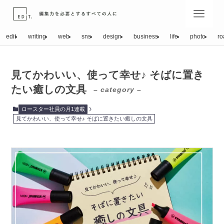
edit
writing
web
sns
design
business
life
photo
ro
見てかわいい、使って幸せ♪ そばに置き
たい癒しの文具
– category –
ロースター社員の月1連載
見てかわいい、使って幸せ♪ そばに置きたい癒しの文具