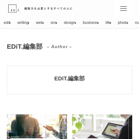
edit
writing
web
sns
design
business
life
photo
ro
EDiT.編集部
– Author –
EDiT.編集部